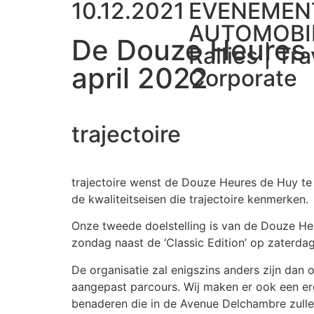
10.12.2021
EVENEMEN
AUTOMOBI
De Douze Heures d
Rallies | Tra
april 2022
Corporate
trajectoire
trajectoire wenst de Douze Heures de Huy te a
de kwaliteitseisen die trajectoire kenmerken.
Onze tweede doelstelling is van de Douze H
zondag naast de ‘Classic Edition’ op zaterda
De organisatie zal enigszins anders zijn da
aangepast parcours. Wij maken er ook een er
benaderen die in de Avenue Delchambre zull