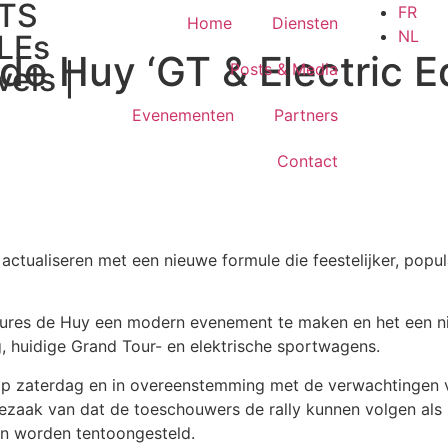
TS
FR
Home
Diensten
NL
LEs
e Huy ‘GT & Electric Ed
Posts & Media
vels |
Evenementen
Partners
Contact
ctualiseren met een nieuwe formule die feestelijker, popul
eures de Huy een modern evenement te maken en het een 
g, huidige Grand Tour- en elektrische sportwagens.
n op zaterdag en in overeenstemming met de verwachtingen
ezaak van dat de toeschouwers de rally kunnen volgen als 
en worden tentoongesteld.