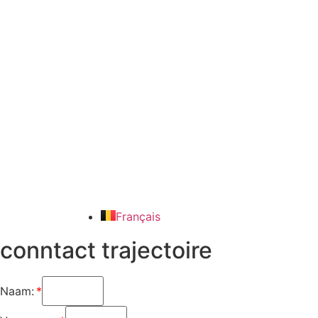
Français
conntact trajectoire
Naam: