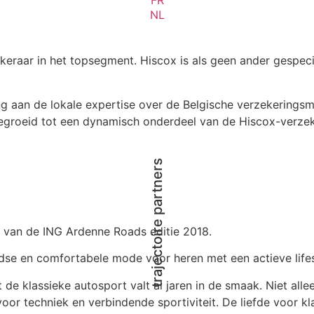
NL
eraar in het topsegment. Hiscox is als geen ander gespecia
ing aan de lokale expertise over de Belgische verzekeringsm
gegroeid tot een dynamisch onderdeel van de Hiscox-verze
trajectoire partners
er van de ING Ardenne Roads editie 2018.
jdse en comfortabele mode voor heren met een actieve lifes
t de klassieke autosport valt al jaren in de smaak. Niet al
voor techniek en verbindende sportiviteit. De liefde voor k