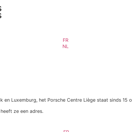
s
s
FR
NL
ik en Luxemburg, het Porsche Centre Liège staat sinds 15 o
heeft ze een adres.
FR