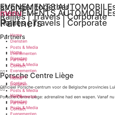
EVENEMENTS AUTOMOBILE
stronger together
Spring
EVENEMENTS AUTOMOBILE
menu
naar
Rallies | Travels | Corporate
de
Partners
Rallies | Travels | Corporate
inhoud
Home
Partners
Diensten
Posts & Media
Home
Evenementen
Diensten
Partners
Posts & Media
Contact
Evenementen
Porsche Centre Liège
Partners
Home
Contact
Diensten
Officieel Porsche-centrum voor de Belgische provincies Lu
Posts & Media
Home
Evenementen
Porsche Centre Liège: adrenaline had een wapen. Vanaf nu 
Diensten
Partners
Posts & Media
Contact
Evenementen