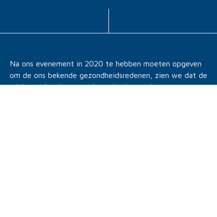
Na ons evenement in 2020 te hebben moeten opgeven
om de ons bekende gezondheidsredenen, zien we dat de
crisis een jaar later nog lang niet is opgelost.
De 20ste jaar van de Ardenne Roads
, die eerder zoals
gewoonlijk eind april was gepland,
zal uiteindelijk
plaatsvinden op 2 en 3 juli
vanuit het weelderige
Château Jemeppe, zoals al aangekondigd.
Dit besluit volgt op de constatering dat de
verschillende indicatoren van de crisis
(besmettingen, ziekenhuisopnames en sterfgevallen)
weliswaar verbeteren, maar niet volstaan om op
korte termijn een herstel van de horecasector in
goede omstandigheden te voorzien, waarvan ons