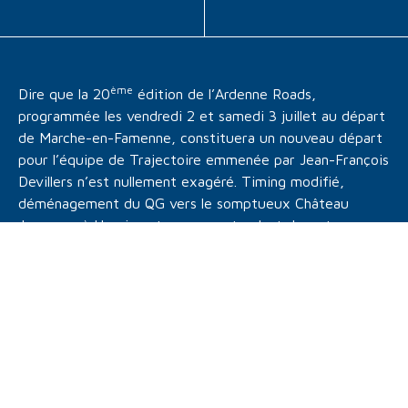
ème
Dire que la 20
édition de l’Ardenne Roads,
programmée les vendredi 2 et samedi 3 juillet au départ
de Marche-en-Famenne, constituera un nouveau départ
pour l’équipe de Trajectoire emmenée par Jean-François
Devillers n’est nullement exagéré. Timing modifié,
déménagement du QG vers le somptueux Château
Jemeppe à Hargimont, parcours tendant davantage vers
l’ouest de l’Ardenne, bien des choses ont changé. Ce
n’est pas tout, puisque ce millésime sera organisé sous
l’autorité sportive du Royal Automobile Club of Belgium,
en lieu et place de la Fédération Belge des Véhicules
Anciens (FBVA), désormais baptisée BEHVA.
«
L’Ardenne Roads a toujours été organisée sous l’égide
de l’ex-FBVA depuis 20 ans
, rappelle Jean-François