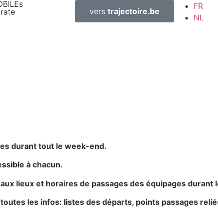
BILEs
FR
vers
trajectoire.be
orate
NL
res durant tout le week-end.
essible à chacun.
aux lieux et horaires de passages des équipages durant l
 toutes les infos: listes des départs, points passages rel